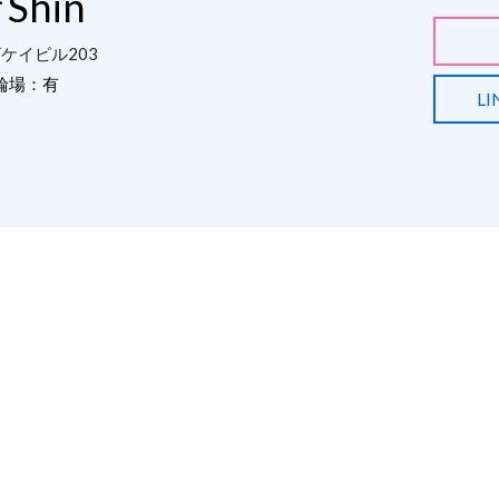
hin
ビケイビル203
輪場：有
L